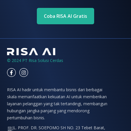
Coba RISA AI Gratis
Footer
© 2024 PT Risa Solusi Cerdas
Facebook
Instagram
RISA AI hadir untuk membantu bisnis dari berbagai
skala memanfaatkan kekuatan AI untuk memberikan
layanan pelanggan yang tak tertandingi, membangun
hubungan jangka panjang yang mendorong
pertumbuhan bisnis.
JL. PROF. DR. SOEPOMO SH NO. 23 Tebet Barat,