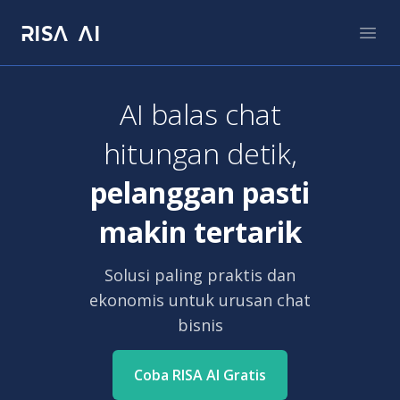
RISA AI
RISA AI
Open
AI balas chat
hitungan detik,
pelanggan pasti
makin tertarik
Solusi paling praktis dan
ekonomis untuk urusan chat
bisnis
Coba RISA AI Gratis